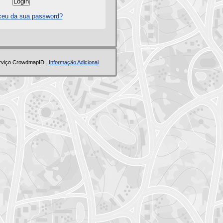
eu da sua password?
erviço CrowdmapID .
Informação Adicional