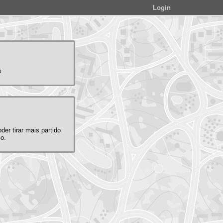
Login
s
der tirar mais partido
io.